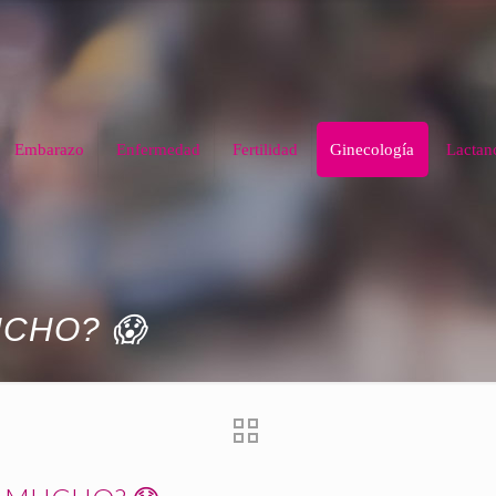
Embarazo
Enfermedad
Fertilidad
Ginecología
Lactan
UCHO? 😱