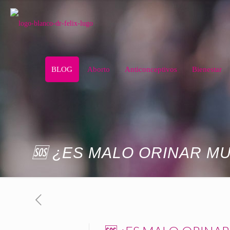
BLOG
Aborto
Anticonceptivos
Bienestar
🆘 ¿ES MALO ORINAR M