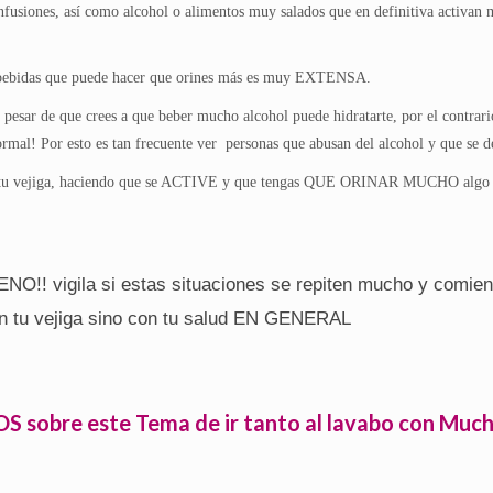
fusiones, así como alcohol o alimentos muy salados que en definitiva activan m
 y bebidas que puede hacer que orines más es muy EXTENSA.
ar de que crees a que beber mucho alcohol puede hidratarte, por el contrario 
normal! Por esto es tan frecuente ver personas que abusan del alcohol y que se 
itar tu vejiga, haciendo que se ACTIVE y que tengas QUE ORINAR MUCHO algo q
O!! vigila si estas situaciones se repiten mucho y comienz
on tu vejiga sino con tu salud EN GENERAL
obre este Tema de ir tanto al lavabo con Mucha F