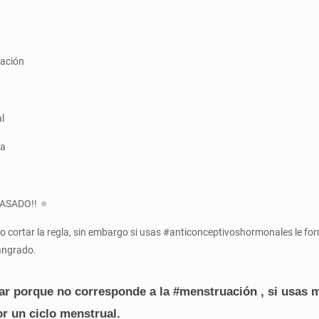
uación
l
la
ASADO!! 🔅
r o cortar la regla, sin embargo si usas #anticonceptivoshormonales le f
sangrado.
rar porque no corresponde a la #menstruación , si usas
or un ciclo menstrual.