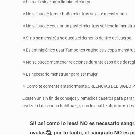
✳️La regla sirve para limpiar el cuerpo
✳️No se puede tomar baño mientras se esté menstruada
✳️No se puede cocinar un pastel mientras se tiene la menstr
✳️Si no se menstrúa se queda el demonio dentro del cuerpo
✳️Es antihigiénico usar Tampones vaginales y copa menstrua
✳️No se puede mantener relaciones durante esos días de reg
✳️Es necesario menstruar para ser mujer
🔅Como te comente anteriormente CREENCIAS DEL SIGLO P
Existen un sin fin de consejos y remedios caseros para para
realizar el descanso habitual👈, con lo cual te ahorrarás el 
SI! así como lo lees! NO es necesario sang
ovulas🤔, por lo tanto, el sangrado NO es p