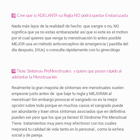
1️⃣
Cree que si ADELANTA su Regla
NO
podrá quedar Embarazada
Nada más lejos de la realidad! de hecho
que sangre o no, NO
significa que ya no estas embarazada! así que si este es el motivo
por el cual quieres que venga tu menstruación lo antes posible
MEJOR usa un método anticonceptivo de emergencia ( pastilla del
día después, DIUs) o consulta rápidamente con tu ginecólogo
2️⃣
Tiene Síntomas PreMenstruales
y quiere que pasen rápido al
adelantar la Menstruación
Realmente la gran mayoría de síntomas ere menstruales suelen
empeorar justo antes de
que baje tu regla y MEJORAN al
menstruar! Sin embargo provocar el sangrado no es la mejor
opción! sobre todo porque en muchos casos el sangrado puede
ser abundante y traer otros síntomas asociados que en definitiva
pueden ser peor que los que ya tienes! El Síndrome Pre Menstrual
Tiene
tratamientos muy pero muy efectivos! con los cuales
mejorará tu calidad de vida tanto en lo personal , como la esfera
social y de pareja.