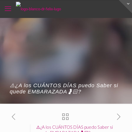
⚠️¿A los CUÁNTOS DÍAS puedo Saber si
quede EMBARAZADA🤰🏻?
⚠️¿A los CUÁNTOS DÍAS puedo Saber si