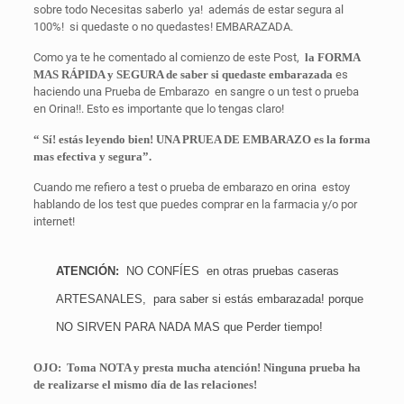
sobre todo Necesitas saberlo
ya!
además de estar segura al
100%!
si quedaste o no quedastes! EMBARAZADA.
Como ya te he comentado al comienzo de este Post,
la FORMA
MAS RÁPIDA y SEGURA de saber si quedaste embarazada
es
haciendo una Prueba de Embarazo
en sangre o un test o prueba
en Orina!!. Esto es importante que lo tengas claro!
“ Sí! estás leyendo bien! UNA PRUEA DE EMBARAZO es la forma
mas efectiva y segura”.
Cuando me refiero a test o prueba de embarazo en orina
estoy
hablando de los test que puedes comprar en la farmacia y/o por
internet!
ATENCIÓN:
NO CONFÍES
en otras pruebas caseras
ARTESANALES,
para saber si estás embarazada! porque
NO SIRVEN PARA NADA MAS que Perder tiempo!
OJO:
Toma NOTA y presta mucha atención! Ninguna prueba ha
de realizarse el mismo día de las relaciones!