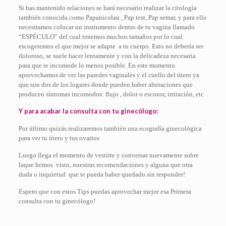
Si has mantenido relaciones se hará necesario realizar la citología
también conocida como Papanicolau , Pap test, Pap semar, y para ello
necesitamos colocar un instrumento dentro de tu vagina llamado
“ESPÉCULO” del cual tenemos muchos tamaños por lo cual
escogeremos el que mejor se adapte
a tu cuerpo. Esto no debería ser
doloroso, se suele hacer lentamente y con la delicadeza necesaria
para que te incomode lo menos posible. En este momento
aprovechamos de ver las paredes vaginales y el cuello del útero
ya
que
son dos de los lugares donde pueden haber alteraciones que
producen síntomas incomodos: flujo , dolor o escozor, irritación, etc
Y para acabar la consulta con tu ginecólogo:
Por último quizás realizaremos también una ecografía ginecológica
para ver
tu útero y tus ovarios
Luego llega el momento de vestirte y conversar nuevamente sobre
laque hemos
visto, nuestras recomendaciones y alguna que otra
duda o inquietud
que te pueda haber quedado sin responder!
Espero que con estos Tips puedas aprovechar mejor esa Primera
consulta con tu ginecólogo!