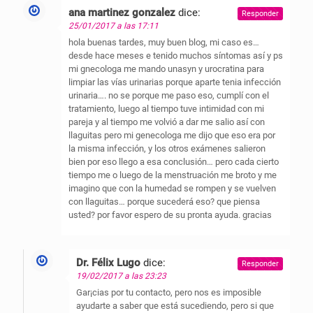
ana martinez gonzalez
dice:
Responder
25/01/2017 a las 17:11
hola buenas tardes, muy buen blog, mi caso es…
desde hace meses e tenido muchos síntomas así y ps
mi gnecologa me mando unasyn y urocratina para
limpiar las vías urinarias porque aparte tenia infección
urinaria…. no se porque me paso eso, cumplí con el
tratamiento, luego al tiempo tuve intimidad con mi
pareja y al tiempo me volvió a dar me salio así con
llaguitas pero mi genecologa me dijo que eso era por
la misma infección, y los otros exámenes salieron
bien por eso llego a esa conclusión… pero cada cierto
tiempo me o luego de la menstruación me broto y me
imagino que con la humedad se rompen y se vuelven
con llaguitas… porque sucederá eso? que piensa
usted? por favor espero de su pronta ayuda. gracias
Dr. Félix Lugo
dice:
Responder
19/02/2017 a las 23:23
Gar¡cias por tu contacto, pero nos es imposible
ayudarte a saber que está sucediendo, pero si que