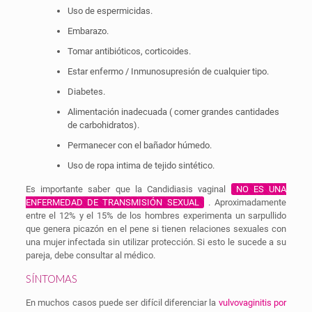
Uso de espermicidas.
Embarazo.
Tomar antibióticos, corticoides.
Estar enfermo / Inmunosupresión de cualquier tipo.
Diabetes.
Alimentación inadecuada ( comer grandes cantidades
de carbohidratos).
Permanecer con el bañador húmedo.
Uso de ropa intima de tejido sintético.
Es importante saber que la Candidiasis vaginal
NO ES UNA
ENFERMEDAD DE TRANSMISIÓN SEXUAL
. Aproximadamente
entre el 12% y el 15% de los hombres experimenta un sarpullido
que genera picazón en el pene si tienen relaciones sexuales con
una mujer infectada sin utilizar protección. Si esto le sucede a su
pareja, debe consultar al médico.
SÍNTOMAS
En muchos casos puede ser difícil diferenciar la
vulvovaginitis por